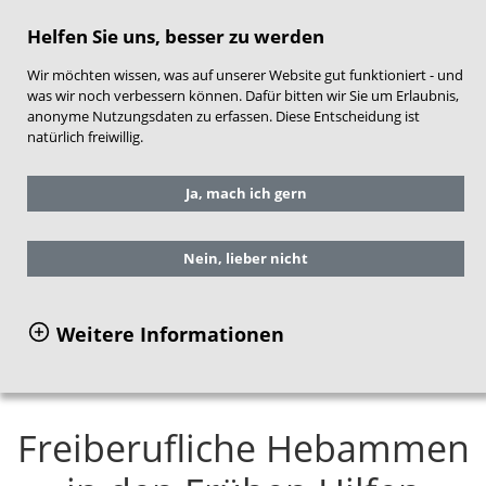
direkt zum Hauptinhalt springen
Helfen Sie uns, besser zu werden
Wir möchten wissen, was auf unserer Website gut funktioniert - und
was wir noch verbessern können. Dafür bitten wir Sie um Erlaubnis,
anonyme Nutzungsdaten zu erfassen. Diese Entscheidung ist
natürlich freiwillig.
Sie befinden sich hier:
Service
Ja, mach ich gern
Veranstaltungen
Dokumentationen
Frühe Hilfen Kongress Armut und
Gesundheit 2021
Nein, lieber nicht
Freiberufliche Hebammen in den Frühen
Hilfen
Weitere Informationen
Freiberufliche Hebammen