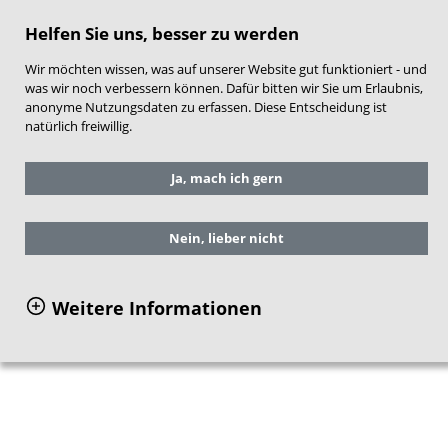
direkt zum Hauptinhalt springen
Helfen Sie uns, besser zu werden
Wir möchten wissen, was auf unserer Website gut funktioniert - und
was wir noch verbessern können. Dafür bitten wir Sie um Erlaubnis,
anonyme Nutzungsdaten zu erfassen. Diese Entscheidung ist
natürlich freiwillig.
Sie befinden sich hier:
Service
Ja, mach ich gern
Materialien des NZFH bestellen
BZgA Warenkorb
Nein, lieber nicht
Weitere Informationen
Warenkorb