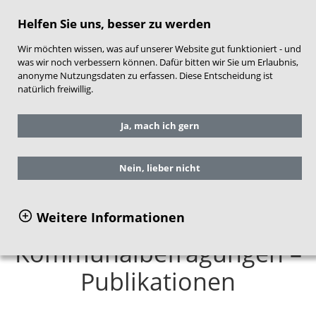
direkt zum Hauptinhalt springen
Helfen Sie uns, besser zu werden
Wir möchten wissen, was auf unserer Website gut funktioniert - und
was wir noch verbessern können. Dafür bitten wir Sie um Erlaubnis,
anonyme Nutzungsdaten zu erfassen. Diese Entscheidung ist
natürlich freiwillig.
Sie befinden sich hier:
Forschung im NZFH
Ja, mach ich gern
Implementierungsforschung
Publikationen zu den
Kommunalbefragungen
Nein, lieber nicht
Weitere Informationen
Kommunalbefragungen –
Publikationen