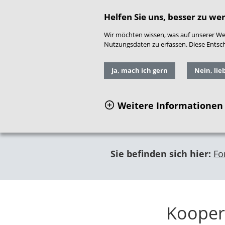
direkt zum Hauptinhalt springen
Readspeaker
|
Gebär
Helfen Sie uns, besser zu we
Wir möchten wissen, was auf unserer Web
Nutzungsdaten zu erfassen. Diese Entschei
Ja, mach ich gern
Nein, lie
Weitere Informationen
Sie befinden sich hier:
Fo
Koopera