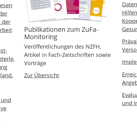
Daten
wesen
Hilfe
der
Koope
 der
Publikationen zum ZuFa-
Gesu
rbeit
Monitoring
Präva
Veröffentlichungen des NZFH,
Verso
st-
Artikel in Fach-Zeitschriften sowie
terle,
Imple
Vorträge
ung
Erreic
land.
Zur Übersicht
Angeb
Evalu
 und
und I
ive
,