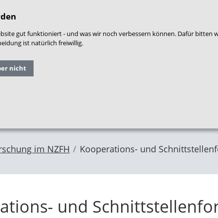
densprache
|
Leichte Sprache
|
Login
|
War
rden
site gut funktioniert - und was wir noch verbessern können. Dafür bitten 
dung ist natürlich freiwillig.
Grundlagen
Qualitäts
ber nicht
Forschung
und
entwicklung
im NZFH
Fachthemen
Frühe Hilfen
rschung im NZFH
Kooperations- und Schnittstellen
tions- und Schnittstellenf