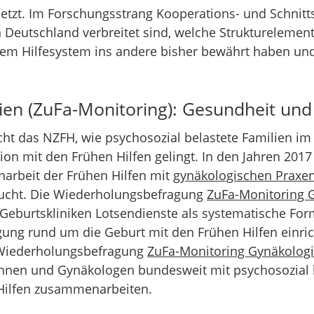
tzt. Im Forschungsstrang Kooperations- und Schnitt
 Deutschland verbreitet sind, welche Strukturelement
nem Hilfesystem ins andere bisher bewährt haben un
en (ZuFa-Monitoring): Gesundheit und 
ht das NZFH, wie psychosozial belastete Familien i
on mit den Frühen Hilfen gelingt. In den Jahren 201
arbeit der Frühen Hilfen mit
gynäkologischen Praxe
ucht. Die Wiederholungsbefragung
ZuFa-Monitoring G
eburtskliniken Lotsendienste als systematische Fo
gung rund um die Geburt mit den Frühen Hilfen einric
e Wiederholungsbefragung
ZuFa-Monitoring Gynäkolog
nnen und Gynäkologen bundesweit mit psychosozial 
 Hilfen zusammenarbeiten.