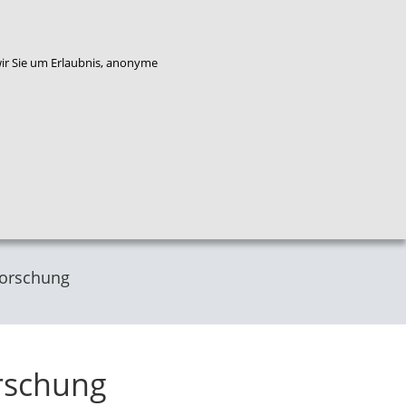
enkorb
Bestellung widerrufen
wir Sie um Erlaubnis, anonyme
Qualitäts
Plattform
Das
entwicklung
Service
Flucht
NZFH
Kinderschutz
forschung
orschung