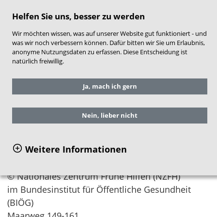
direkt zum Hauptinhalt springen
Helfen Sie uns, besser zu werden
Wir möchten wissen, was auf unserer Website gut funktioniert - und
was wir noch verbessern können. Dafür bitten wir Sie um Erlaubnis,
anonyme Nutzungsdaten zu erfassen. Diese Entscheidung ist
natürlich freiwillig.
Sie befinden sich hier:
Service
Impressum
Ja, mach ich gern
Nein, lieber nicht
Impressum
Weitere Informationen
© Nationales Zentrum Frühe Hilfen (NZFH)
im Bundesinstitut für Öffentliche Gesundheit
(BIÖG)
Maarweg 149-161