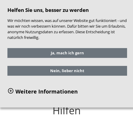
direkt zum Hauptinhalt springen
Helfen Sie uns, besser zu werden
Wir möchten wissen, was auf unserer Website gut funktioniert - und
was wir noch verbessern können. Dafür bitten wir Sie um Erlaubnis,
anonyme Nutzungsdaten zu erfassen. Diese Entscheidung ist
natürlich freiwillig.
Sie befinden sich hier:
Ja, mach ich gern
Grundlagen und Fachthemen
Grundlagen der Frühen Hilfen
Nein, lieber nicht
Weitere Informationen
Grundlagen der Frühen
Hilfen