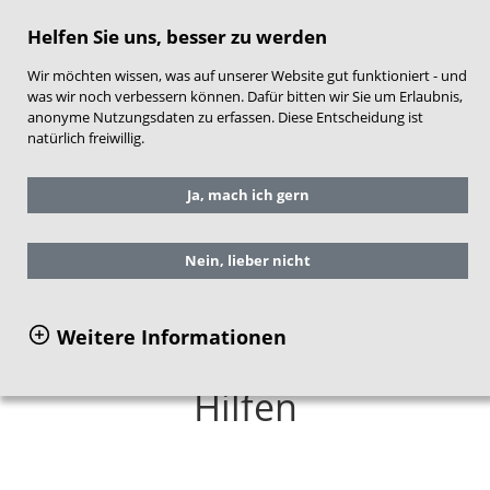
direkt zum Hauptinhalt springen
Helfen Sie uns, besser zu werden
Wir möchten wissen, was auf unserer Website gut funktioniert - und
was wir noch verbessern können. Dafür bitten wir Sie um Erlaubnis,
anonyme Nutzungsdaten zu erfassen. Diese Entscheidung ist
natürlich freiwillig.
Sie befinden sich hier:
Forschung im NZFH
Ja, mach ich gern
Implementierungsforschung
Bestandsaufnahme Frühe Hilfen
Nein, lieber nicht
Weitere Informationen
Bestandsaufnahme Frühe
Hilfen