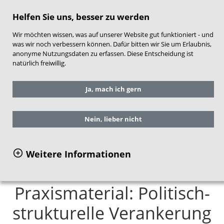
direkt zum Hauptinhalt springen
Helfen Sie uns, besser zu werden
Wir möchten wissen, was auf unserer Website gut funktioniert - und
was wir noch verbessern können. Dafür bitten wir Sie um Erlaubnis,
anonyme Nutzungsdaten zu erfassen. Diese Entscheidung ist
natürlich freiwillig.
Sie befinden sich hier:
Service
Ja, mach ich gern
Arbeitshilfen für die Praxis
Praxismaterial zur Qualitätsentwicklung
Praxismaterial: Politisch-strukturelle
Nein, lieber nicht
Verankerung
Weitere Informationen
Praxismaterial: Politisch-
strukturelle Verankerung