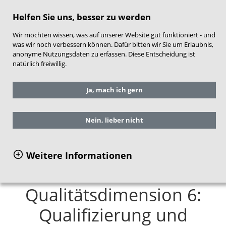
direkt zum Hauptinhalt springen
Helfen Sie uns, besser zu werden
Wir möchten wissen, was auf unserer Website gut funktioniert - und
was wir noch verbessern können. Dafür bitten wir Sie um Erlaubnis,
anonyme Nutzungsdaten zu erfassen. Diese Entscheidung ist
natürlich freiwillig.
Sie befinden sich hier:
Ja, mach ich gern
Qualitätsentwicklung Frühe Hilfen
Qualitätsrahmen Frühe Hilfen
Qualitätsdimension 6: Qualifizierung und
Nein, lieber nicht
interprofessionelles Lernen
Weitere Informationen
Qualitätsdimension 6:
Qualifizierung und