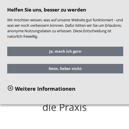
direkt zum Hauptinhalt springen
Helfen Sie uns, besser zu werden
Wir möchten wissen, was auf unserer Website gut funktioniert - und
was wir noch verbessern können. Dafür bitten wir Sie um Erlaubnis,
anonyme Nutzungsdaten zu erfassen. Diese Entscheidung ist
natürlich freiwillig.
Sie befinden sich hier:
Service
Aktuelles
Ja, mach ich gern
Frühe Hilfen aktuell
Impulse und Beiträge für die Praxis
Nein, lieber nicht
Weitere Informationen
Impulse und Beiträge für
die Praxis