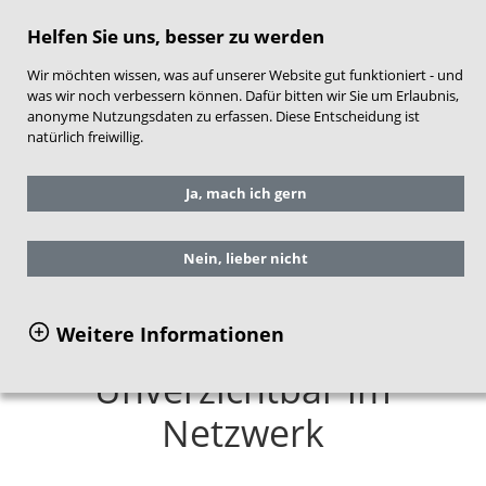
direkt zum Hauptinhalt springen
Helfen Sie uns, besser zu werden
Wir möchten wissen, was auf unserer Website gut funktioniert - und
was wir noch verbessern können. Dafür bitten wir Sie um Erlaubnis,
anonyme Nutzungsdaten zu erfassen. Diese Entscheidung ist
natürlich freiwillig.
Sie befinden sich hier:
Service
Aktuelles
Ja, mach ich gern
Frühe Hilfen aktuell
Impulse und Beiträge für die Praxis
Beitrag Werra-Meißner-Kreis
Nein, lieber nicht
Weitere Informationen
Unverzichtbar im
Netzwerk