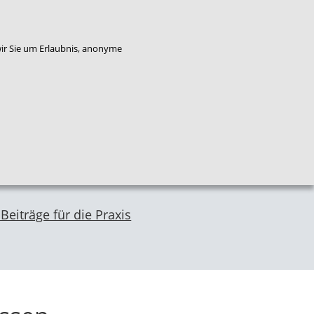
enkorb
Bestellung widerrufen
wir Sie um Erlaubnis, anonyme
Qualitäts
Plattform
Das
entwicklung
Service
Flucht
NZFH
Kinderschutz
Beiträge für die Praxis