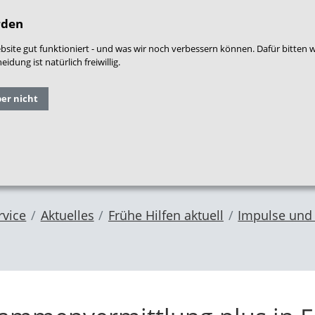
densprache
|
Leichte Sprache
|
Login
|
War
rden
site gut funktioniert - und was wir noch verbessern können. Dafür bitten 
dung ist natürlich freiwillig.
Grundlagen
Qualitäts
ber nicht
Forschung
und
entwicklung
im NZFH
Fachthemen
Frühe Hilfen
rvice
Aktuelles
Frühe Hilfen aktuell
Impulse und 