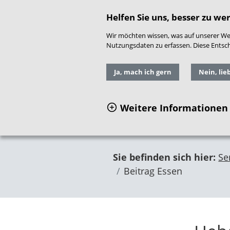
direkt zum Hauptinhalt springen
Readspeaker
|
Gebär
Helfen Sie uns, besser zu we
Wir möchten wissen, was auf unserer Web
Nutzungsdaten zu erfassen. Diese Entschei
Ja, mach ich gern
Nein, lie
Weitere Informationen
Sie befinden sich hier:
Se
Beitrag Essen