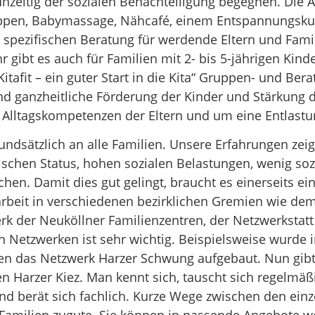
hzeitig der sozialen Benachteiligung begegnen. Die A
uppen, Babymassage, Nähcafé, einem Entspannungsku
er spezifischen Beratung für werdende Eltern und Fam
hr gibt es auch für Familien mit 2- bis 5-jährigen Kin
tafit – ein guter Start in die Kita“ Gruppen- und Be
nd ganzheitliche Förderung der Kinder und Stärkung d
 Alltagskompetenzen der Eltern und um eine Entlastu
undsätzlich an alle Familien. Unsere Erfahrungen zei
chen Status, hohen sozialen Belastungen, wenig soz
hen. Damit dies gut gelingt, braucht es einerseits ein
arbeit in verschiedenen bezirklichen Gremien wie dem
k der Neuköllner Familienzentren, der Netzwerkstatt
n Netzwerken ist sehr wichtig. Beispielsweise wurde i
en das Netzwerk Harzer Schwung aufgebaut. Nun gibt
en Harzer Kiez. Man kennt sich, tauscht sich regelmä
nd berät sich fachlich. Kurze Wege zwischen den ei
milien zugute. Sie können in passende Angebote wei