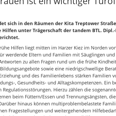
rauen ist ein wichtiger Türö
det sich in den Räumen der Kita Treptower Straße
Hilfen unter Trägerschaft der tandem BTL. Dipl.-
erichtet.
he Hilfen liegt mitten im Harzer Kiez im Norden von 
für werdende Eltern und Familien mit Säuglingen und 
e Antworten zu allen Fragen rund um die frühe Kindheit
 Bildungsangebote sowie eine niedrigschwellige Berat
 Erziehung und des Familienlebens stärken Familien v
ildungs-, Gesundheits- und Alltagskompetenzen. Ein 
en Regulationsstörungen. Hierzu zählen die sogenannt
lemen beim Füttern/Essen und Trennungsängsten, die 
 Darüber hinaus können multiproblembelastete Familie
schen Fragestellungen und weitergehendem Hilfebeda