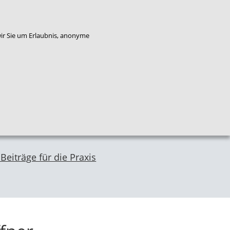
enkorb
Bestellung widerrufen
wir Sie um Erlaubnis, anonyme
Qualitäts
Plattform
Das
entwicklung
Service
Flucht
NZFH
Kinderschutz
Beiträge für die Praxis