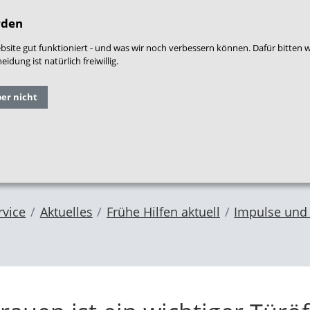
densprache
|
Leichte Sprache
|
Login
|
War
rden
site gut funktioniert - und was wir noch verbessern können. Dafür bitten 
dung ist natürlich freiwillig.
Grundlagen
Qualitäts
ber nicht
Forschung
und
entwicklung
im NZFH
Fachthemen
Frühe Hilfen
rvice
Aktuelles
Frühe Hilfen aktuell
Impulse und 