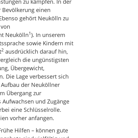
astungen zu kämpfen. In der
er Bevölkerung einen
. Ebenso gehört Neukölln zu
 von
1
ht Neukölln
). In unserem
ftssprache sowie Kindern mit
2
t
ausdrücklich darauf hin,
ergleich die ungünstigsten
ung, Übergewicht,
 Die Lage verbessert sich
 Aufbau der Neuköllner
zum Übergang zur
es Aufwachsen und Zugänge
bei eine Schlüsselrolle.
ien vorher anfangen.
Frühe Hilfen – können gute