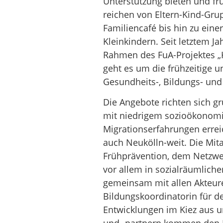
Unterstützung bieten und frü
reichen von Eltern-Kind-Gr
Familiencafé bis hin zu ein
Kleinkindern. Seit letztem Ja
Rahmen des FuA-Projektes „Ki
geht es um die frühzeitige u
Gesundheits-, Bildungs- und
Die Angebote richten sich gr
mit niedrigem sozioökonomis
Migrationserfahrungen erreic
auch Neukölln-weit. Die Mit
Frühprävention, dem Netzwer
vor allem in sozialräumliche
gemeinsam mit allen Akteur
Bildungskoordinatorin für d
Entwicklungen im Kiez aus u
und -partnern kommen den Fa