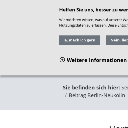
direkt zum Hauptinhalt springen
Readspeaker
|
Gebär
Helfen Sie uns, besser zu we
Wir möchten wissen, was auf unserer Web
Nutzungsdaten zu erfassen. Diese Entschei
Ja, mach ich gern
Nein, lie
Weitere Informationen
Sie befinden sich hier:
Se
Beitrag Berlin-Neukölln