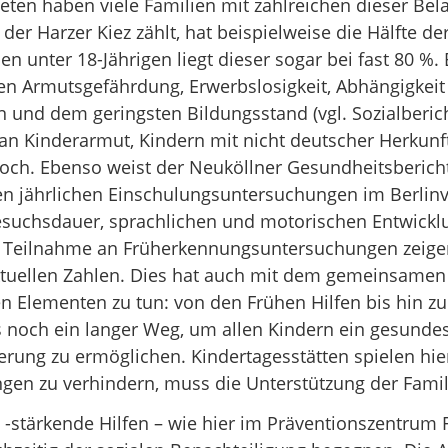
ten haben viele Familien mit zahlreichen dieser Bel
 der Harzer Kiez zählt, hat beispielweise die Hälfte d
en unter 18-Jährigen liegt dieser sogar bei fast 80 %
en Armutsgefährdung, Erwerbslosigkeit, Abhängigkeit
n und dem geringsten Bildungsstand (vgl. Sozialberic
 an Kinderarmut, Kindern mit nicht deutscher Herkun
och. Ebenso weist der Neuköllner Gesundheitsberich
en jährlichen Einschulungsuntersuchungen im Berlinv
besuchsdauer, sprachlichen und motorischen Entwickl
 Teilnahme an Früherkennungsuntersuchungen zeigen.
aktuellen Zahlen. Dies hat auch mit dem gemeinsamen
ren Elementen zu tun: von den Frühen Hilfen bis hin 
s noch ein langer Weg, um allen Kindern ein gesund
rung zu ermöglichen. Kindertagesstätten spielen hier
gen zu verhindern, muss die Unterstützung der Famil
-stärkende Hilfen – wie hier im Präventionszentrum 