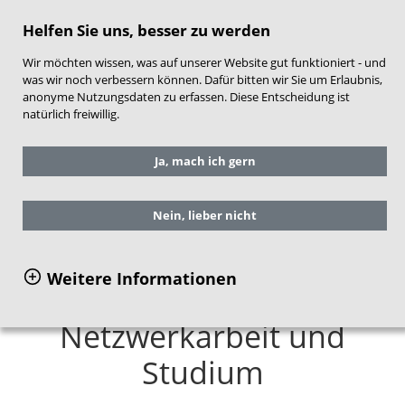
direkt zum Hauptinhalt springen
Helfen Sie uns, besser zu werden
Wir möchten wissen, was auf unserer Website gut funktioniert - und
was wir noch verbessern können. Dafür bitten wir Sie um Erlaubnis,
anonyme Nutzungsdaten zu erfassen. Diese Entscheidung ist
natürlich freiwillig.
Sie befinden sich hier:
Service
Aktuelles
Ja, mach ich gern
Frühe Hilfen aktuell
Im Gespräch
Prof. Dr. Martina Schlüter-Cruse
Nein, lieber nicht
Weitere Informationen
Neue Spielräume in
Netzwerkarbeit und
Studium