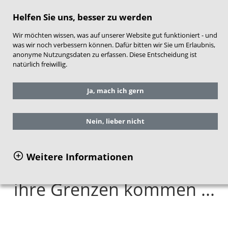
direkt zum Hauptinhalt springen
Helfen Sie uns, besser zu werden
Wir möchten wissen, was auf unserer Website gut funktioniert - und
was wir noch verbessern können. Dafür bitten wir Sie um Erlaubnis,
anonyme Nutzungsdaten zu erfassen. Diese Entscheidung ist
natürlich freiwillig.
Sie befinden sich hier:
Service
Aktuelles
Ja, mach ich gern
Frühe Hilfen aktuell
Ausgabe 04 2018
Aus dem Inhalt 04/2018
Nein, lieber nicht
Weitere Informationen
Wenn Frühe Hilfen an
ihre Grenzen kommen ...