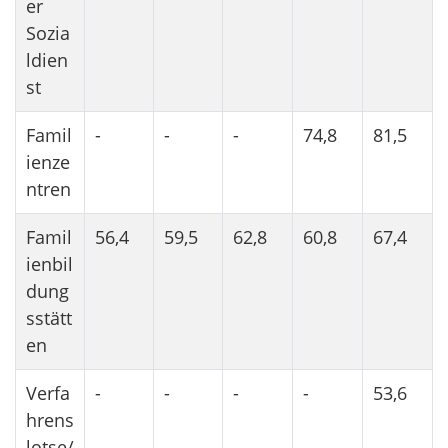
er
Sozia
ldien
st
Famil
-
-
-
74,8
81,5
ienze
ntren
Famil
56,4
59,5
62,8
60,8
67,4
ienbil
dung
sstätt
en
Verfa
-
-
-
-
53,6
hrens
lotse/