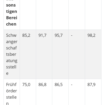
sons
tigen
Berei
chen
Schw
85,2
91,7
95,7
-
98,2
anger
schaf
tsber
atung
sstell
e
Frühf
75,0
86,8
86,5
-
87,9
örder
stelle
n