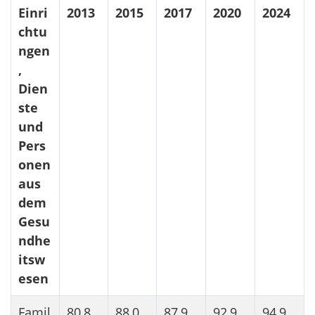
Einri
2013
2015
2017
2020
2024
chtu
ngen
,
Dien
ste
und
Pers
onen
aus
dem
Gesu
ndhe
itsw
esen
Famil
80,8
88,0
87,9
92,9
94,9