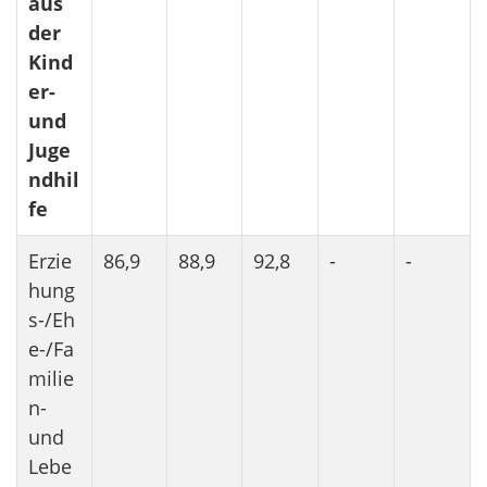
aus
der
Kind
er-
und
Juge
ndhil
fe
Erzie
86,9
88,9
92,8
-
-
hung
s-/Eh
e-/Fa
milie
n-
und
Lebe