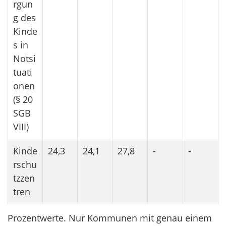
rgun
g des
Kinde
s in
Notsi
tuati
onen
(§ 20
SGB
VIII)
Kinde
24,3
24,1
27,8
-
-
rschu
tzzen
tren
Prozentwerte. Nur Kommunen mit genau einem