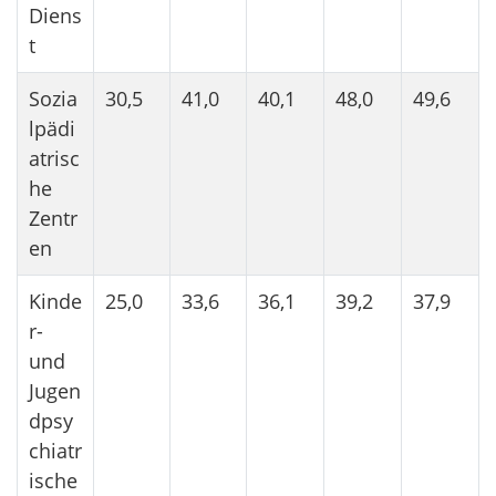
Diens
t
Sozia
30,5
41,0
40,1
48,0
49,6
lpädi
atrisc
he
Zentr
en
Kinde
25,0
33,6
36,1
39,2
37,9
r-
und
Jugen
dpsy
chiatr
ische