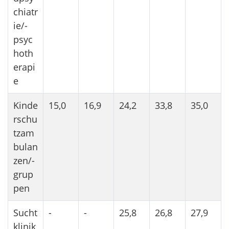
chiatr
ie/-
psyc
hoth
erapi
e
Kinde
15,0
16,9
24,2
33,8
35,0
rschu
tzam
bulan
zen/-
grup
pen
Sucht
-
-
25,8
26,8
27,9
klinik