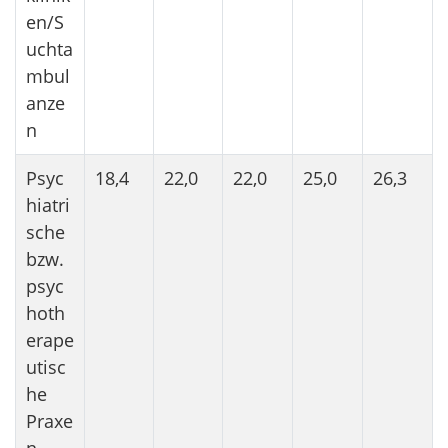
en/S
uchta
mbul
anze
n
Psyc
18,4
22,0
22,0
25,0
26,3
hiatri
sche
bzw.
psyc
hoth
erape
utisc
he
Praxe
n