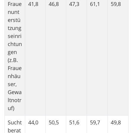
Fraue
41,8
46,8
47,3
61,1
59,8
nunt
erstü
tzung
seinri
chtun
gen
(z.B.
Fraue
nhäu
ser,
Gewa
ltnotr
uf)
Sucht
44,0
50,5
51,6
59,7
49,8
berat