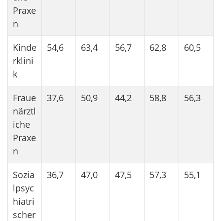
Praxe
n
Kinde
54,6
63,4
56,7
62,8
60,5
rklini
k
Fraue
37,6
50,9
44,2
58,8
56,3
närztl
iche
Praxe
n
Sozia
36,7
47,0
47,5
57,3
55,1
lpsyc
hiatri
scher