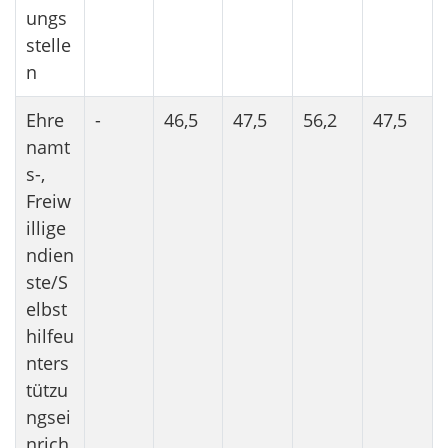
ungs
stelle
n
Ehre
-
46,5
47,5
56,2
47,5
namt
s-,
Freiw
illige
ndien
ste/S
elbst
hilfeu
nters
tützu
ngsei
nrich