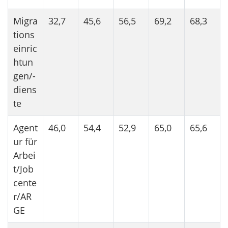
Migra
32,7
45,6
56,5
69,2
68,3
tions
einric
htun
gen/-
diens
te
Agent
46,0
54,4
52,9
65,0
65,6
ur für
Arbei
t/Job
cente
r/AR
GE