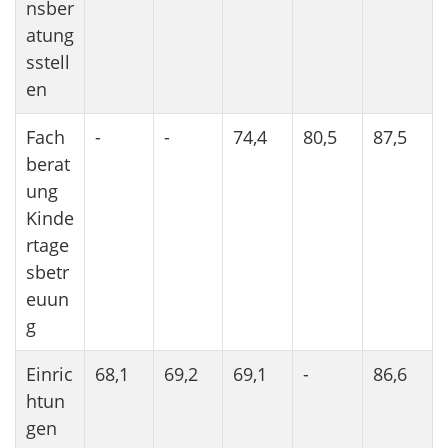
nsber
atung
sstell
en
Fach
-
-
74,4
80,5
87,5
berat
ung
Kinde
rtage
sbetr
euun
g
Einric
68,1
69,2
69,1
-
86,6
htun
gen