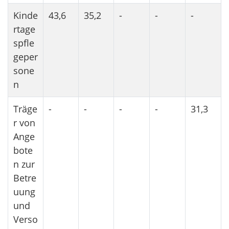
Kinde
43,6
35,2
-
-
-
rtage
spfle
geper
sone
n
Träge
-
-
-
-
31,3
r von
Ange
bote
n zur
Betre
uung
und
Verso