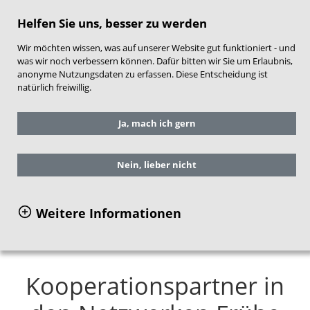
direkt zum Hauptinhalt springen
Helfen Sie uns, besser zu werden
Wir möchten wissen, was auf unserer Website gut funktioniert - und
was wir noch verbessern können. Dafür bitten wir Sie um Erlaubnis,
anonyme Nutzungsdaten zu erfassen. Diese Entscheidung ist
natürlich freiwillig.
Sie befinden sich hier:
Ja, mach ich gern
Grundlagen und Fachthemen
Daten zum Stand der Frühen Hilfen in
Deutschland
Nein, lieber nicht
Kooperationspartner in Netzwerken Frühe
Hilfen
Weitere Informationen
Kooperationspartner in