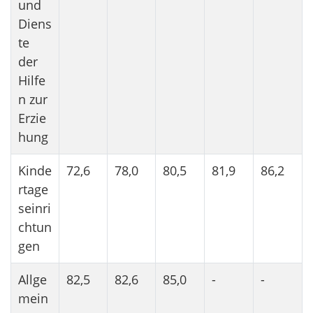
und
Diens
te
der
Hilfe
n zur
Erzie
hung
Kinde
72,6
78,0
80,5
81,9
86,2
rtage
seinri
chtun
gen
Allge
82,5
82,6
85,0
-
-
mein