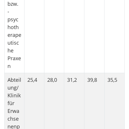
bzw.
-
psyc
hoth
erape
utisc
he
Praxe
n
Abteil
25,4
28,0
31,2
39,8
35,5
ung/
Klinik
für
Erwa
chse
nenp