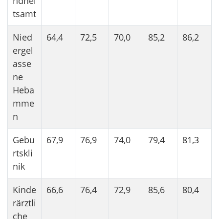
ndhei
tsamt
Nied
64,4
72,5
70,0
85,2
86,2
ergel
asse
ne
Heba
mme
n
Gebu
67,9
76,9
74,0
79,4
81,3
rtskli
nik
Kinde
66,6
76,4
72,9
85,6
80,4
rärztli
che