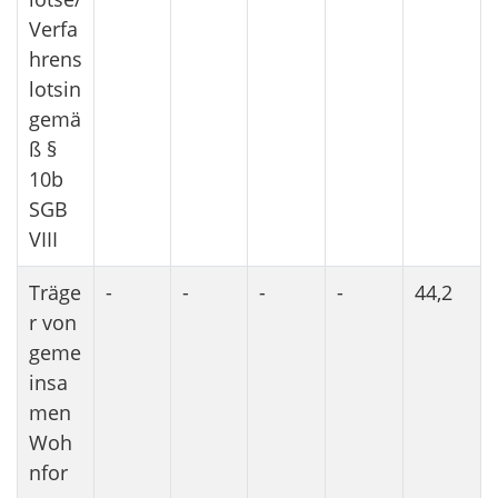
Verfa
hrens
lotsin
gemä
ß §
10b
SGB
VIII
Träge
-
-
-
-
44,2
r von
geme
insa
men
Woh
nfor