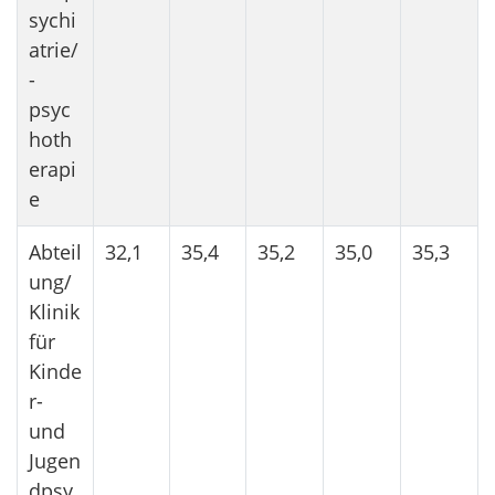
sychi
atrie/
-
psyc
hoth
erapi
e
Abteil
32,1
35,4
35,2
35,0
35,3
ung/
Klinik
für
Kinde
r-
und
Jugen
dpsy