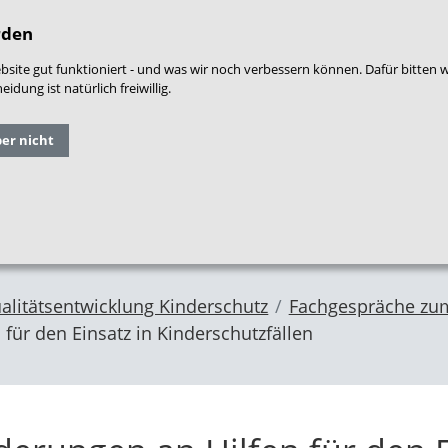
densprache
|
Leichte Sprache
|
Login
|
War
rden
site gut funktioniert - und was wir noch verbessern können. Dafür bitten 
dung ist natürlich freiwillig.
Grundlagen
Qualitäts
ber nicht
Forschung
und
entwicklung
im NZFH
Fachthemen
Frühe Hilfen
alitätsentwicklung Kinderschutz
Fachgespräche zum
für den Einsatz in Kinderschutzfällen