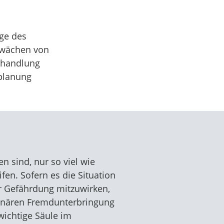
ge des
hwächen von
shandlung
eplanung
n sind, nur so viel wie
fen. Sofern es die Situation
er Gefährdung mitzuwirken,
tionären Fremdunterbringung
wichtige Säule im