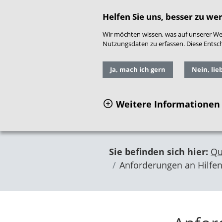
direkt zum Hauptinhalt springen
Readspeaker
|
Gebär
Helfen Sie uns, besser zu we
Wir möchten wissen, was auf unserer Web
Nutzungsdaten zu erfassen. Diese Entschei
Ja, mach ich gern
Nein, lie
Weitere Informationen
Sie befinden sich hier:
Qu
Anforderungen an Hilfen 