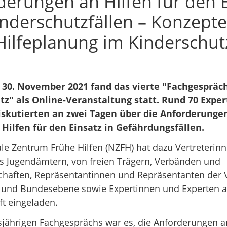
derungen an Hilfen für den E
inderschutzfällen – Konzept
Hilfeplanung im Kinderschut
 30. November 2021 fand das vierte "Fachgespräc
tz" als Online-Veranstaltung statt. Rund 70 Expe
iskutierten an zwei Tagen über die Anforderunge
Hilfen für den Einsatz in Gefährdungsfällen.
le Zentrum Frühe Hilfen (NZFH) hat dazu Vertreterin
us Jugendämtern, von freien Trägern, Verbänden und
chaften, Repräsentantinnen und Repräsentanten der 
 und Bundesebene sowie Expertinnen und Experten a
t eingeladen.
esjährigen Fachgesprächs war es, die Anforderungen a