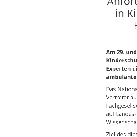
Anfor
in K
Am 29. und
Kinderschu
Experten d
ambulante 
Das Nationa
Vertreter a
Fachgesells
auf Landes-
Wissenschaf
Ziel des di