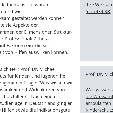
ihre Wirksam
de thematisiert, woran
(
pdf
/
939 KB
)
rd und wie
ksam gestaltet werden können.
te sie Aspekte der
ahmen der Dimensionen Struktur-
r Professionalität heraus.
uf Faktoren ein, die sich
eit von Hilfen auswirken können.
sich Herr Prof. Dr. Michael
Prof. Dr. Mi
tuts für Kinder- und Jugendhilfe
trag mit der Frage: "Was wissen wir
Was wissen w
ksamkeit und Wirkfaktoren von
die Wirksamk
schutzfällen?". Nach einem
ambulanten H
Studienlage in Deutschland ging er
Kinderschutz
 Hilfen sowie die Indikationsgüte