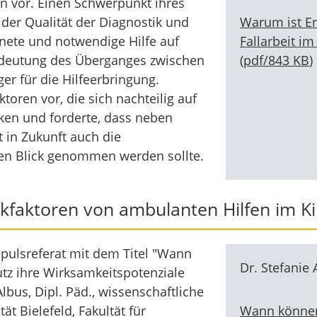
en vor. Einen Schwerpunkt ihres
Warum ist Er
s der Qualität der Diagnostik und
Fallarbeit im
nete und notwendige Hilfe auf
(
pdf
/
843 KB
)
Bedeutung des Überganges zwischen
er für die Hilfeerbringung.
ktoren vor, die sich nachteilig auf
rken und forderte, dass neben
t in Zukunft auch die
 den Blick genommen werden sollte.
kfaktoren von ambulanten Hilfen im K
pulsreferat mit dem Titel "Wann
Dr. Stefanie 
tz ihre Wirksamkeitspotenziale
Albus, Dipl. Päd., wissenschaftliche
Wann können
ät Bielefeld, Fakultät für