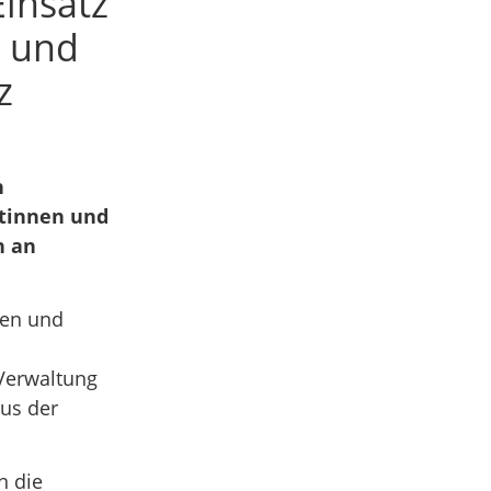
insatz
e und
z
h
rtinnen und
n an
nen und
Verwaltung
us der
n die