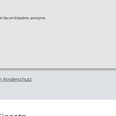
enkorb
Bestellung widerrufen
wir Sie um Erlaubnis, anonyme
Qualitäts
Plattform
Das
entwicklung
Service
Flucht
NZFH
Kinderschutz
 Kinderschutz