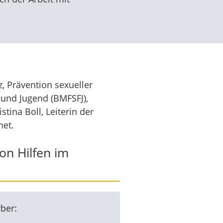
, Prävention sexueller
 und Jugend (BMFSFJ),
tina Boll, Leiterin der
net.
on Hilfen im
rber: