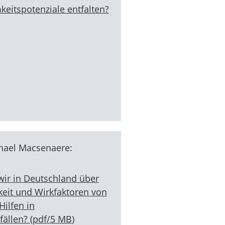
keitspotenziale entfalten?
chael Macsenaere:
ir in Deutschland über
eit und Wirkfaktoren von
ilfen in
fällen?
(
pdf
/
5 MB
)