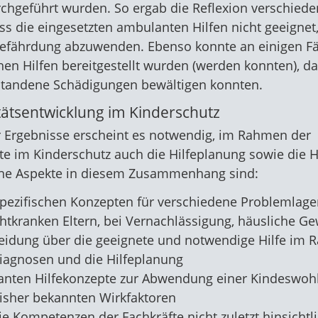
hgeführt wurden. So ergab die Reflexion verschieden
s die eingesetzten ambulanten Hilfen nicht geeignet
Gefährdung abzuwenden. Ebenso konnte an einigen Fäl
hen Hilfen bereitgestellt wurden (werden konnten), dam
standene Schädigungen bewältigen konnten.
tätsentwicklung im Kinderschutz
 Ergebnisse erscheint es notwendig, im Rahmen der
e im Kinderschutz auch die Hilfeplanung sowie die Hi
che Aspekte in diesem Zusammenhang sind:
spezifischen Konzepten für verschiedene Problemlagen
htkranken Eltern, bei Vernachlässigung, häusliche Ge
heidung über die geeignete und notwendige Hilfe im
iagnosen und die Hilfeplanung
anten Hilfekonzepte zur Abwendung einer Kindeswoh
bisher bekannten Wirkfaktoren
ie Kompetenzen der Fachkräfte nicht zuletzt hinsichtli