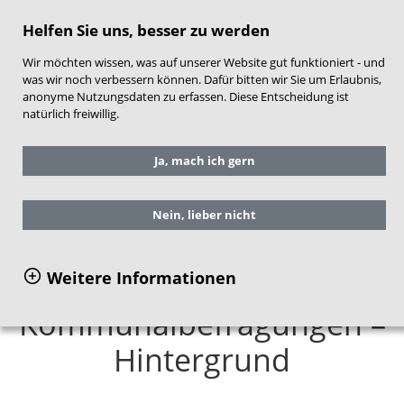
direkt zum Hauptinhalt springen
Helfen Sie uns, besser zu werden
Wir möchten wissen, was auf unserer Website gut funktioniert - und
was wir noch verbessern können. Dafür bitten wir Sie um Erlaubnis,
anonyme Nutzungsdaten zu erfassen. Diese Entscheidung ist
natürlich freiwillig.
Sie befinden sich hier:
Forschung im NZFH
Ja, mach ich gern
Implementierungsforschung
Kommunalbefragungen
Kommunalbefragungen – Hintergrund
Nein, lieber nicht
Weitere Informationen
Kommunalbefragungen –
Hintergrund