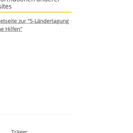
ites
netseite zur "5-Ländertagung
he Hilfen"
Träger