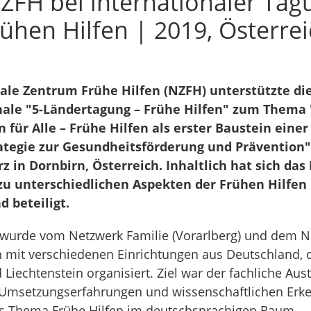
ZFH bei internationaler Tag
ühen Hilfen | 2019, Österre
ale Zentrum Frühe Hilfen (NZFH)
unterstützte di
nale "5-Ländertagung – Frühe Hilfen" zum Thema
für Alle – Frühe Hilfen als erster Baustein einer
tegie zur Gesundheitsförderung und Prävention"
z in Dornbirn, Österreich. Inhaltlich hat sich da
zu unterschiedlichen Aspekten der Frühen Hilfen 
 beteiligt.
wurde vom Netzwerk Familie (Vorarlberg) und dem N
 mit verschiedenen Einrichtungen aus Deutschland, d
 Liechtenstein organisiert. Ziel war der fachliche Aus
Umsetzungserfahrungen und wissenschaftlichen Erk
s Thema Frühe Hilfen im deutschsprachigen Raum.