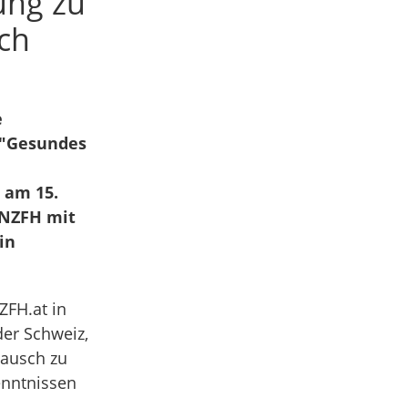
ung zu
ich
e
 "Gesundes
 am 15.
s NZFH mit
in
ZFH.at in
er Schweiz,
tausch zu
enntnissen