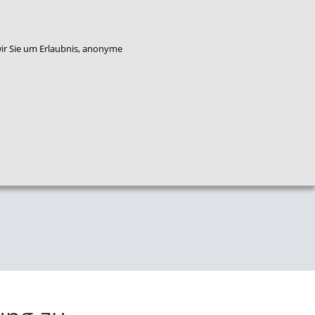
enkorb
Bestellung widerrufen
wir Sie um Erlaubnis, anonyme
Qualitäts
Plattform
Das
entwicklung
Service
Flucht
NZFH
Kinderschutz