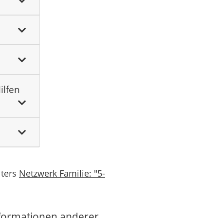
ilfen
lters
Netzwerk Familie: "5-
formationen anderer