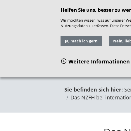
direkt zum Hauptinhalt springen
Readspeaker
|
Gebär
Helfen Sie uns, besser zu we
Wir möchten wissen, was auf unserer Web
Nutzungsdaten zu erfassen. Diese Entschei
Ja, mach ich gern
Nein, lie
Weitere Informationen
Sie befinden sich hier:
Se
Das NZFH bei internation