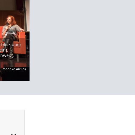
rblick über
in),
hweiz),
 Frederike Aiello)