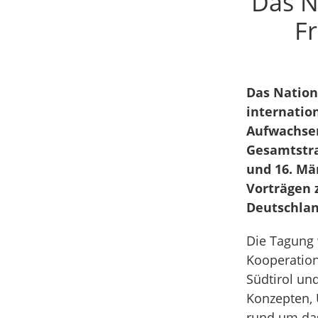
Das N
Fr
Das Nation
internatio
Aufwachsen 
Gesamtstra
und 16. Mär
Vorträgen 
Deutschland
Die Tagung 
Kooperation
Südtirol und
Konzepten, 
rund um da