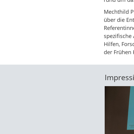
Mechthild P
über die En
Referentinn
spezifische
Hilfen, For
der Frühen 
Impress