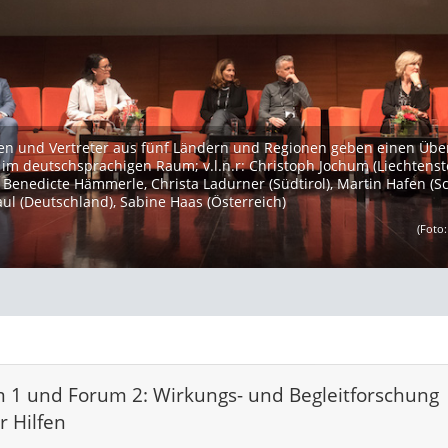
nen und Vertreter aus fünf Ländern und Regionen geben einen Übe
 im deutschsprachigen Raum; v.l.n.r: Christoph Jochum (Liechtenste
Benedicte Hämmerle, Christa Ladurner (Südtirol), Martin Hafen (Sc
ul (Deutschland), Sabine Haas (Österreich)
(Foto:
 1 und Forum 2: Wirkungs- und Begleitforschung
r Hilfen