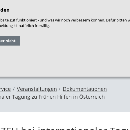
densprache
|
Leichte Sprache
|
Login
|
War
rden
site gut funktioniert - und was wir noch verbessern können. Dafür bitten 
dung ist natürlich freiwillig.
Grundlagen
Qualitäts
ber nicht
Forschung
und
entwicklung
im NZFH
Fachthemen
Frühe Hilfen
rvice
Veranstaltungen
Dokumentationen
aler Tagung zu Frühen Hilfen in Österreich