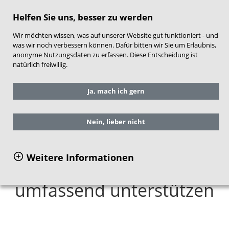
direkt zum Hauptinhalt springen
Helfen Sie uns, besser zu werden
Wir möchten wissen, was auf unserer Website gut funktioniert - und
was wir noch verbessern können. Dafür bitten wir Sie um Erlaubnis,
anonyme Nutzungsdaten zu erfassen. Diese Entscheidung ist
natürlich freiwillig.
Sie befinden sich hier:
Service
Aktuelles
Ja, mach ich gern
Frühe Hilfen aktuell
Im Gespräch
Stefanie Merz
Nein, lieber nicht
Weitere Informationen
Belastete Eltern
umfassend unterstützen