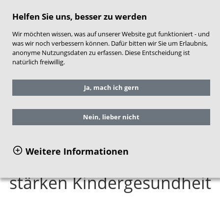
direkt zum Hauptinhalt springen
Helfen Sie uns, besser zu werden
Wir möchten wissen, was auf unserer Website gut funktioniert - und
was wir noch verbessern können. Dafür bitten wir Sie um Erlaubnis,
anonyme Nutzungsdaten zu erfassen. Diese Entscheidung ist
natürlich freiwillig.
Sie befinden sich hier:
Service
Aktuelles
Ja, mach ich gern
Frühe Hilfen aktuell
Im Gespräch
Dr. med. Norbert Metke
Nein, lieber nicht
Weitere Informationen
Interprofessionelle Zirkel
stärken Kindergesundheit