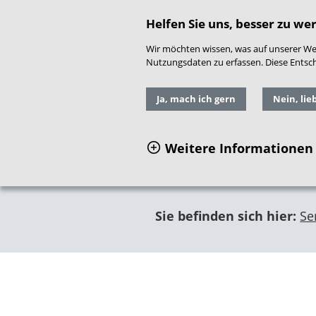
direkt zum Hauptinhalt springen
Readspeaker
|
Gebär
Helfen Sie uns, besser zu we
Wir möchten wissen, was auf unserer Web
Nutzungsdaten zu erfassen. Diese Entschei
Ja, mach ich gern
Nein, lie
Weitere Informationen
Sie befinden sich hier:
Se