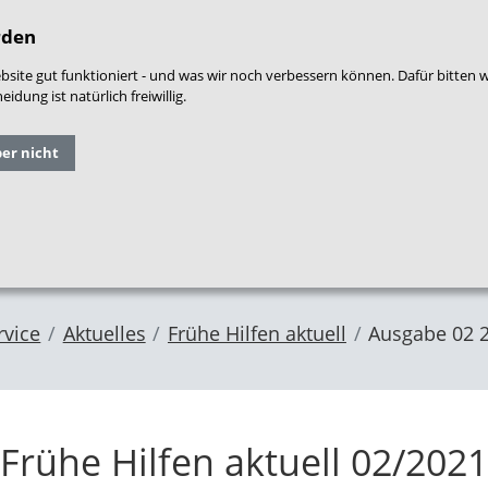
densprache
|
Leichte Sprache
|
Login
|
War
rden
site gut funktioniert - und was wir noch verbessern können. Dafür bitten 
dung ist natürlich freiwillig.
Grundlagen
Qualitäts
ber nicht
Forschung
und
entwicklung
im NZFH
Fachthemen
Frühe Hilfen
rvice
Aktuelles
Frühe Hilfen aktuell
Ausgabe 02 
Frühe Hilfen aktuell 02/2021