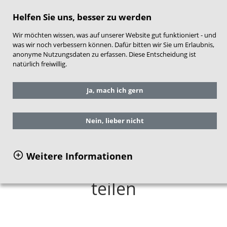
direkt zum Hauptinhalt springen
Helfen Sie uns, besser zu werden
Wir möchten wissen, was auf unserer Website gut funktioniert - und
was wir noch verbessern können. Dafür bitten wir Sie um Erlaubnis,
anonyme Nutzungsdaten zu erfassen. Diese Entscheidung ist
natürlich freiwillig.
Sie befinden sich hier:
Service
Aktuelles
Ja, mach ich gern
Frühe Hilfen aktuell
Ausgabe 01 2019
Aus dem Inhalt 01 2019
Nein, lieber nicht
Weitere Informationen
Wissen und Erfahrungen
teilen