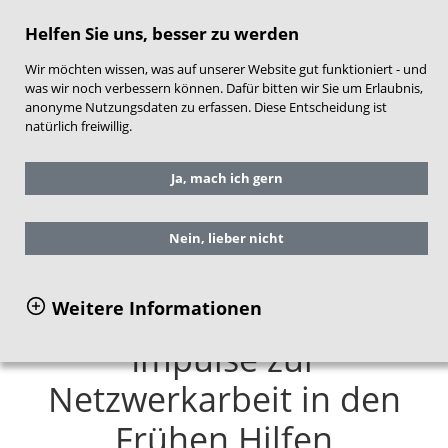
direkt zum Hauptinhalt springen
Helfen Sie uns, besser zu werden
Wir möchten wissen, was auf unserer Website gut funktioniert - und
was wir noch verbessern können. Dafür bitten wir Sie um Erlaubnis,
anonyme Nutzungsdaten zu erfassen. Diese Entscheidung ist
natürlich freiwillig.
Sie befinden sich hier:
Service
Ja, mach ich gern
Publikationen
Publikationsreihen des NZFH
Impulse zur Netzwerkarbeit Frühe Hilfen
Nein, lieber nicht
Weitere Informationen
Impulse zur
Netzwerkarbeit in den
Frühen Hilfen