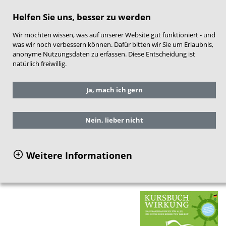
direkt zum Hauptinhalt springen
Helfen Sie uns, besser zu werden
Wir möchten wissen, was auf unserer Website gut funktioniert - und
was wir noch verbessern können. Dafür bitten wir Sie um Erlaubnis,
anonyme Nutzungsdaten zu erfassen. Diese Entscheidung ist
natürlich freiwillig.
Sie befinden sich hier:
Service
Ja, mach ich gern
Publikationen
Einzelansicht Publikationen
Nein, lieber nicht
Kursbuch Wirkung
Weitere Informationen