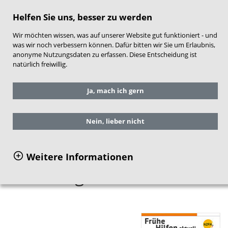
direkt zum Hauptinhalt springen
Helfen Sie uns, besser zu werden
Wir möchten wissen, was auf unserer Website gut funktioniert - und
was wir noch verbessern können. Dafür bitten wir Sie um Erlaubnis,
anonyme Nutzungsdaten zu erfassen. Diese Entscheidung ist
natürlich freiwillig.
Sie befinden sich hier:
Service
Ja, mach ich gern
Publikationen
Einzelansicht Publikationen
Nein, lieber nicht
Frühe Hilfen aktuell.
Weitere Informationen
Ausgabe 01/2026