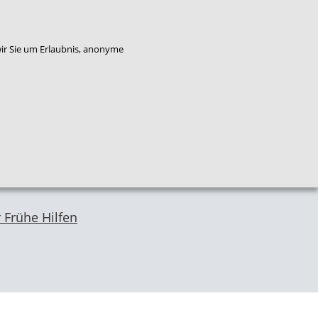
enkorb
Bestellung widerrufen
wir Sie um Erlaubnis, anonyme
Qualitäts
Plattform
Das
entwicklung
Service
Flucht
NZFH
Kinderschutz
 Frühe Hilfen