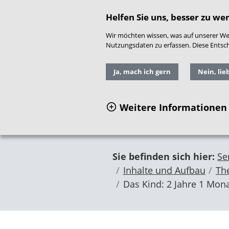
direkt zum Hauptinhalt springen
Readspeaker
|
Gebär
Helfen Sie uns, besser zu we
Wir möchten wissen, was auf unserer Web
Nutzungsdaten zu erfassen. Diese Entschei
Ja, mach ich gern
Nein, lie
Weitere Informationen
Sie befinden sich hier:
Se
Inhalte und Aufbau
Th
Das Kind: 2 Jahre 1 Mona