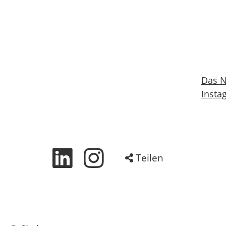
Das N
Insta
Teilen