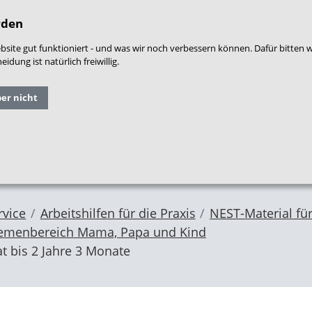
densprache
|
Leichte Sprache
|
Login
|
War
rden
site gut funktioniert - und was wir noch verbessern können. Dafür bitten 
dung ist natürlich freiwillig.
Grundlagen
Qualitäts
ber nicht
Forschung
und
entwicklung
im NZFH
Fachthemen
Frühe Hilfen
rvice
Arbeitshilfen für die Praxis
NEST-Material für
emenbereich Mama, Papa und Kind
t bis 2 Jahre 3 Monate