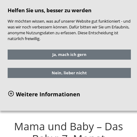
direkt zum Hauptinhalt springen
Helfen Sie uns, besser zu werden
Wir möchten wissen, was auf unserer Website gut funktioniert - und
was wir noch verbessern können. Dafür bitten wir Sie um Erlaubnis,
anonyme Nutzungsdaten zu erfassen. Diese Entscheidung ist
natürlich freiwillig.
Sie befinden sich hier:
Service
Ja, mach ich gern
Arbeitshilfen für die Praxis
NEST-Material für Frühe Hilfen
Inhalte und Aufbau
Nein, lieber nicht
Themenbereich Mama, Papa und Kind
Das Baby: 7. Monat
Weitere Informationen
Mama und Baby – Das