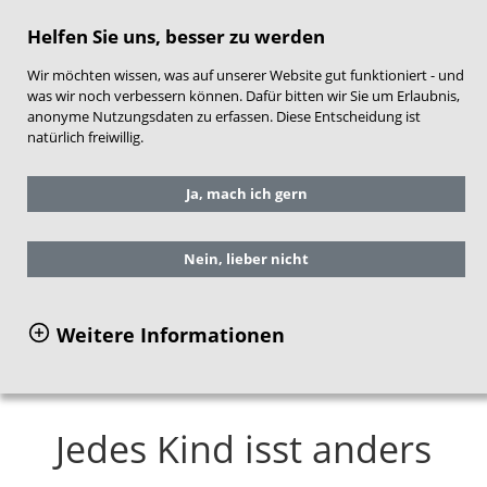
direkt zum Hauptinhalt springen
Helfen Sie uns, besser zu werden
Wir möchten wissen, was auf unserer Website gut funktioniert - und
was wir noch verbessern können. Dafür bitten wir Sie um Erlaubnis,
anonyme Nutzungsdaten zu erfassen. Diese Entscheidung ist
natürlich freiwillig.
Sie befinden sich hier:
Service
Ja, mach ich gern
Arbeitshilfen für die Praxis
NEST-Material für Frühe Hilfen
Inhalte und Aufbau
Nein, lieber nicht
Themenbereich Ernährung
Jedes Kind isst anders
Weitere Informationen
Jedes Kind isst anders