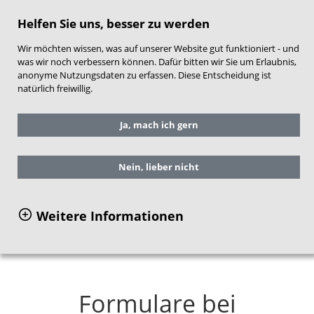
direkt zum Hauptinhalt springen
Helfen Sie uns, besser zu werden
Wir möchten wissen, was auf unserer Website gut funktioniert - und
was wir noch verbessern können. Dafür bitten wir Sie um Erlaubnis,
anonyme Nutzungsdaten zu erfassen. Diese Entscheidung ist
natürlich freiwillig.
Sie befinden sich hier:
Service
Ja, mach ich gern
Arbeitshilfen für die Praxis
Dokumentationsvorlage
Dokuvorlage - Formulare
Nein, lieber nicht
Formulare bei gewichtigen Anhaltspunkten
einer Kindeswohlgefährdung
Weitere Informationen
Formulare bei