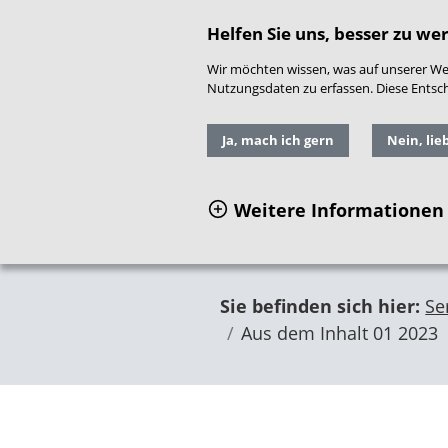
direkt zum Hauptinhalt springen
Readspeaker
|
Gebär
Helfen Sie uns, besser zu we
Wir möchten wissen, was auf unserer Web
Nutzungsdaten zu erfassen. Diese Entschei
Ja, mach ich gern
Nein, lie
Weitere Informationen
Sie befinden sich hier:
Se
Aus dem Inhalt 01 2023