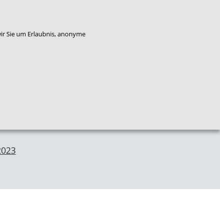
enkorb
Bestellung widerrufen
wir Sie um Erlaubnis, anonyme
Qualitäts
Plattform
Das
entwicklung
Service
Flucht
NZFH
Kinderschutz
2023