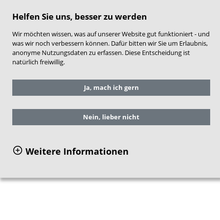
direkt zum Hauptinhalt springen
Helfen Sie uns, besser zu werden
Wir möchten wissen, was auf unserer Website gut funktioniert - und
was wir noch verbessern können. Dafür bitten wir Sie um Erlaubnis,
anonyme Nutzungsdaten zu erfassen. Diese Entscheidung ist
natürlich freiwillig.
Sie befinden sich hier:
Service
Aktuelles
Ja, mach ich gern
Frühe Hilfen aktuell
Ausgabe 01 2015
Nein, lieber nicht
Bundesinitiative Frühe
Weitere Informationen
Hilfen aktuell 01/2015