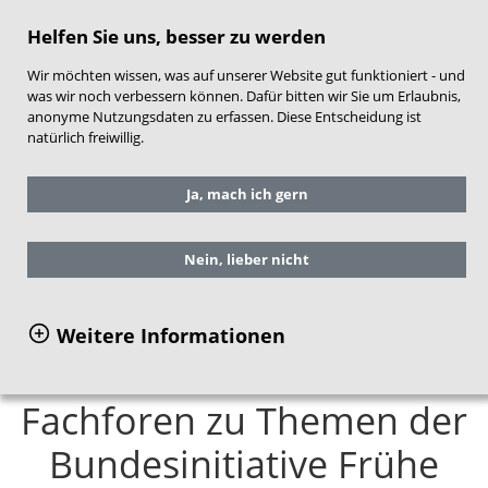
direkt zum Hauptinhalt springen
Helfen Sie uns, besser zu werden
Wir möchten wissen, was auf unserer Website gut funktioniert - und
was wir noch verbessern können. Dafür bitten wir Sie um Erlaubnis,
anonyme Nutzungsdaten zu erfassen. Diese Entscheidung ist
natürlich freiwillig.
Sie befinden sich hier:
Service
Ja, mach ich gern
Veranstaltungen
Dokumentationen
Halbzeitkonferenz
Fachforen zu Themen der Bundesinitiative
Nein, lieber nicht
Frühe Hilfen
Weitere Informationen
Fachforen zu Themen der
Bundesinitiative Frühe