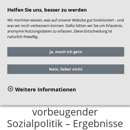
direkt zum Hauptinhalt springen
Helfen Sie uns, besser zu werden
Wir möchten wissen, was auf unserer Website gut funktioniert - und
was wir noch verbessern können. Dafür bitten wir Sie um Erlaubnis,
anonyme Nutzungsdaten zu erfassen. Diese Entscheidung ist
natürlich freiwillig.
Sie befinden sich hier:
Service
Ja, mach ich gern
Publikationen
Einzelansicht Publikationen
Nein, lieber nicht
Willkommensbesuche in
Weitere Informationen
NRW als Instrument
vorbeugender
Sozialpolitik – Ergebnisse