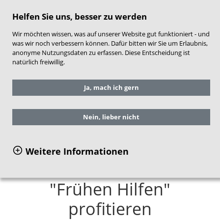
direkt zum Hauptinhalt springen
Helfen Sie uns, besser zu werden
Wir möchten wissen, was auf unserer Website gut funktioniert - und
was wir noch verbessern können. Dafür bitten wir Sie um Erlaubnis,
anonyme Nutzungsdaten zu erfassen. Diese Entscheidung ist
natürlich freiwillig.
Sie befinden sich hier:
Service
Ja, mach ich gern
Publikationen
Einzelansicht Publikationen
Nein, lieber nicht
Wie Kinder psychisch
Weitere Informationen
kranker Eltern von
"Frühen Hilfen"
profitieren