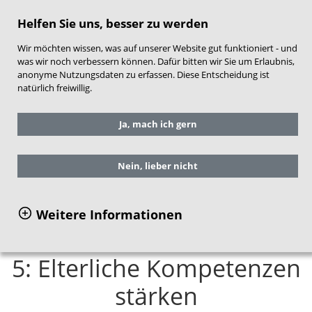
direkt zum Hauptinhalt springen
Helfen Sie uns, besser zu werden
Wir möchten wissen, was auf unserer Website gut funktioniert - und
was wir noch verbessern können. Dafür bitten wir Sie um Erlaubnis,
anonyme Nutzungsdaten zu erfassen. Diese Entscheidung ist
natürlich freiwillig.
Sie befinden sich hier:
Service
Ja, mach ich gern
Publikationen
Einzelansicht Publikationen
Nein, lieber nicht
Qualifizierungsmodul für
Weitere Informationen
FamHeb/FGKiKP – Modul
5: Elterliche Kompetenzen
stärken