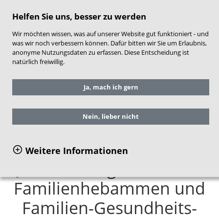
direkt zum Hauptinhalt springen
Helfen Sie uns, besser zu werden
Wir möchten wissen, was auf unserer Website gut funktioniert - und
was wir noch verbessern können. Dafür bitten wir Sie um Erlaubnis,
anonyme Nutzungsdaten zu erfassen. Diese Entscheidung ist
natürlich freiwillig.
Sie befinden sich hier:
Service
Ja, mach ich gern
Publikationen
Einzelansicht Publikationen
Nein, lieber nicht
Methodensammlung:
Weitere Informationen
Qualifizierungsmodule für
Familienhebammen und
Familien-Gesundheits-