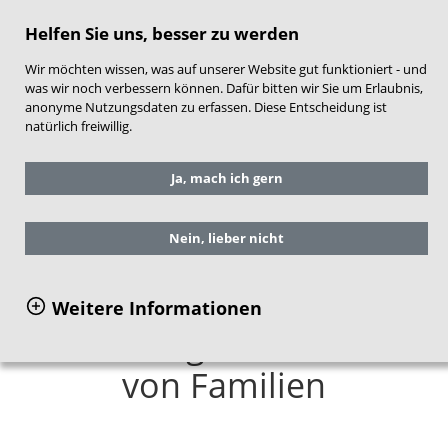
direkt zum Hauptinhalt springen
Helfen Sie uns, besser zu werden
Wir möchten wissen, was auf unserer Website gut funktioniert - und
was wir noch verbessern können. Dafür bitten wir Sie um Erlaubnis,
anonyme Nutzungsdaten zu erfassen. Diese Entscheidung ist
natürlich freiwillig.
Sie befinden sich hier:
Service
Ja, mach ich gern
Publikationen
Einzelansicht Publikationen
Nein, lieber nicht
Lebenslagen und
Weitere Informationen
Belastungssituationen
von Familien