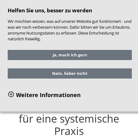
direkt zum Hauptinhalt springen
Helfen Sie uns, besser zu werden
Wir möchten wissen, was auf unserer Website gut funktioniert - und
was wir noch verbessern können. Dafür bitten wir Sie um Erlaubnis,
anonyme Nutzungsdaten zu erfassen. Diese Entscheidung ist
natürlich freiwillig.
Sie befinden sich hier:
Service
Ja, mach ich gern
Publikationen
Einzelansicht Publikationen
Nein, lieber nicht
Kooperation im
Weitere Informationen
Kinderschutz. Handbuch
für eine systemische
Praxis