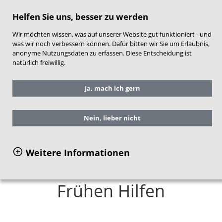
direkt zum Hauptinhalt springen
Helfen Sie uns, besser zu werden
Wir möchten wissen, was auf unserer Website gut funktioniert - und
was wir noch verbessern können. Dafür bitten wir Sie um Erlaubnis,
anonyme Nutzungsdaten zu erfassen. Diese Entscheidung ist
natürlich freiwillig.
Sie befinden sich hier:
Service
Ja, mach ich gern
Publikationen
Einzelansicht Publikationen
Nein, lieber nicht
Faktenblatt: Partizipation
Weitere Informationen
von Familien in den
Frühen Hilfen