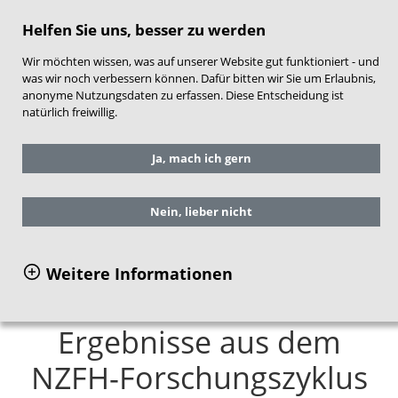
direkt zum Hauptinhalt springen
Helfen Sie uns, besser zu werden
Wir möchten wissen, was auf unserer Website gut funktioniert - und
was wir noch verbessern können. Dafür bitten wir Sie um Erlaubnis,
anonyme Nutzungsdaten zu erfassen. Diese Entscheidung ist
natürlich freiwillig.
Sie befinden sich hier:
Service
Ja, mach ich gern
Publikationen
Einzelansicht Publikationen
Nein, lieber nicht
Die Kinderärztliche Praxis
Weitere Informationen
in den Frühen Hilfen.
Ergebnisse aus dem
NZFH-Forschungszyklus