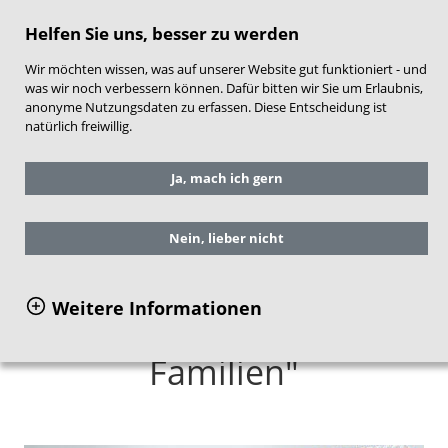
direkt zum Hauptinhalt springen
Helfen Sie uns, besser zu werden
Wir möchten wissen, was auf unserer Website gut funktioniert - und
was wir noch verbessern können. Dafür bitten wir Sie um Erlaubnis,
anonyme Nutzungsdaten zu erfassen. Diese Entscheidung ist
natürlich freiwillig.
Sie befinden sich hier:
Service
Ja, mach ich gern
Materialien für Eltern und Familien
Spiralblock "Ideen für Familien"
Nein, lieber nicht
Weitere Informationen
Spiralblock "Ideen für
Familien"