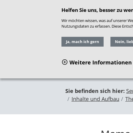
direkt zum Hauptinhalt springen
Readspeaker
|
Gebär
Helfen Sie uns, besser zu we
Wir möchten wissen, was auf unserer Web
Nutzungsdaten zu erfassen. Diese Entschei
Ja, mach ich gern
Nein, lie
Weitere Informationen
Sie befinden sich hier:
Se
Inhalte und Aufbau
Th