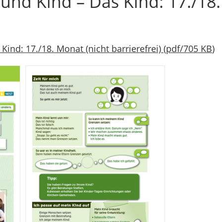
nd Kind – Das Kind: 17./18
nd: 17./18. Monat (nicht barrierefrei)
(
pdf
/
705 KB
)