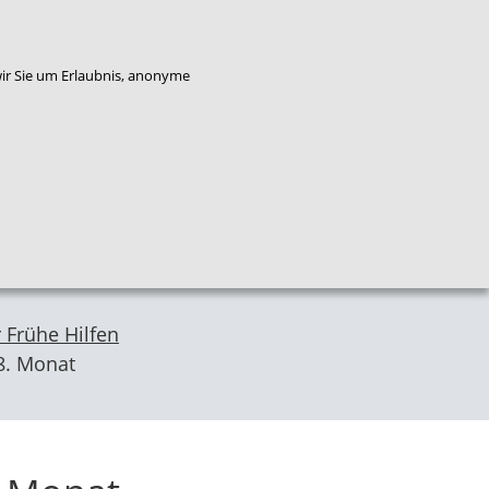
enkorb
Bestellung widerrufen
wir Sie um Erlaubnis, anonyme
Qualitäts
Plattform
Das
entwicklung
Service
Flucht
NZFH
Kinderschutz
 Frühe Hilfen
8. Monat