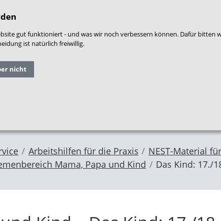
densprache
|
Leichte Sprache
|
Login
|
War
rden
site gut funktioniert - und was wir noch verbessern können. Dafür bitten 
dung ist natürlich freiwillig.
Grundlagen
Qualitäts
ber nicht
Forschung
und
entwicklung
im NZFH
Fachthemen
Frühe Hilfen
rvice
Arbeitshilfen für die Praxis
NEST-Material für
emenbereich Mama, Papa und Kind
Das Kind: 17./1