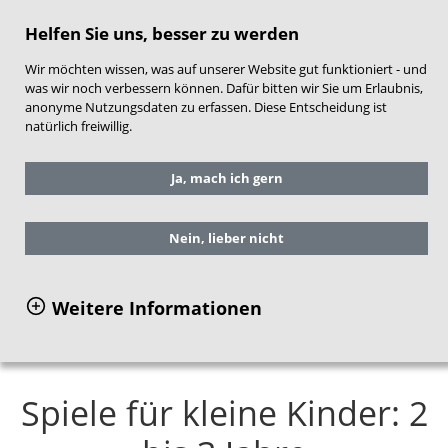
direkt zum Hauptinhalt springen
Helfen Sie uns, besser zu werden
Wir möchten wissen, was auf unserer Website gut funktioniert - und
was wir noch verbessern können. Dafür bitten wir Sie um Erlaubnis,
anonyme Nutzungsdaten zu erfassen. Diese Entscheidung ist
natürlich freiwillig.
Sie befinden sich hier:
Service
Ja, mach ich gern
Arbeitshilfen für die Praxis
NEST-Material für Frühe Hilfen
Inhalte und Aufbau
Nein, lieber nicht
Themenbereich Kindliche Entwicklung
Spiele für kleine Kinder: 2 bis 3 Jahre
Weitere Informationen
Spiele für kleine Kinder: 2