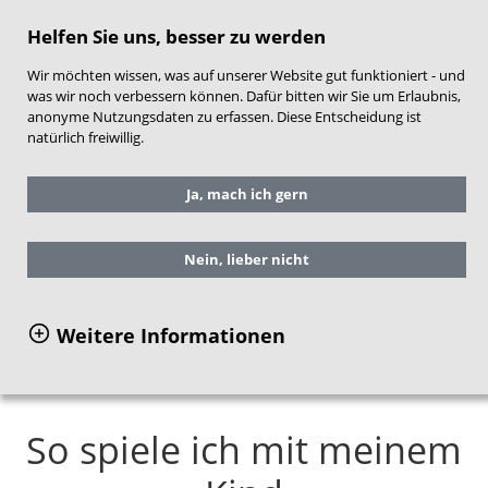
direkt zum Hauptinhalt springen
Helfen Sie uns, besser zu werden
Wir möchten wissen, was auf unserer Website gut funktioniert - und
was wir noch verbessern können. Dafür bitten wir Sie um Erlaubnis,
anonyme Nutzungsdaten zu erfassen. Diese Entscheidung ist
natürlich freiwillig.
Sie befinden sich hier:
Service
Ja, mach ich gern
Arbeitshilfen für die Praxis
NEST-Material für Frühe Hilfen
Inhalte und Aufbau
Nein, lieber nicht
Themenbereich Kindliche Entwicklung
So spiele ich mit meinem Kind
Weitere Informationen
So spiele ich mit meinem