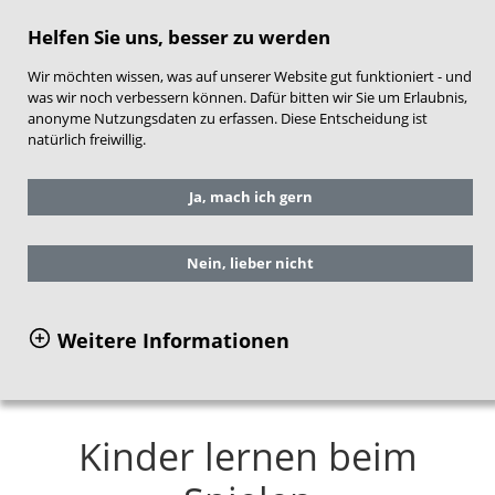
direkt zum Hauptinhalt springen
Helfen Sie uns, besser zu werden
Wir möchten wissen, was auf unserer Website gut funktioniert - und
was wir noch verbessern können. Dafür bitten wir Sie um Erlaubnis,
anonyme Nutzungsdaten zu erfassen. Diese Entscheidung ist
natürlich freiwillig.
Sie befinden sich hier:
Service
Ja, mach ich gern
Arbeitshilfen für die Praxis
NEST-Material für Frühe Hilfen
Inhalte und Aufbau
Nein, lieber nicht
Themenbereich Kindliche Entwicklung
Kinder lernen beim Spielen
Weitere Informationen
Kinder lernen beim