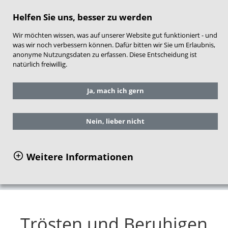
direkt zum Hauptinhalt springen
Helfen Sie uns, besser zu werden
Wir möchten wissen, was auf unserer Website gut funktioniert - und
was wir noch verbessern können. Dafür bitten wir Sie um Erlaubnis,
anonyme Nutzungsdaten zu erfassen. Diese Entscheidung ist
natürlich freiwillig.
Sie befinden sich hier:
Service
Ja, mach ich gern
Arbeitshilfen für die Praxis
NEST-Material für Frühe Hilfen
Inhalte und Aufbau
Nein, lieber nicht
Themenbereich Förderung einer sicheren
Bindung
Weitere Informationen
Trösten und Beruhigen
Trösten und Beruhigen