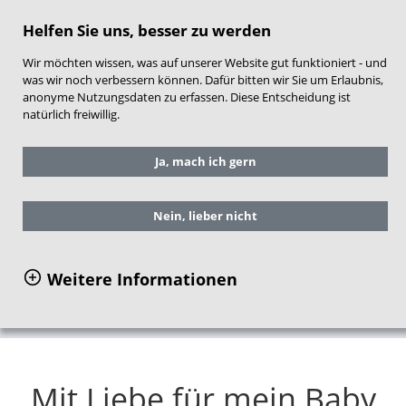
direkt zum Hauptinhalt springen
Helfen Sie uns, besser zu werden
Wir möchten wissen, was auf unserer Website gut funktioniert - und
was wir noch verbessern können. Dafür bitten wir Sie um Erlaubnis,
anonyme Nutzungsdaten zu erfassen. Diese Entscheidung ist
natürlich freiwillig.
Sie befinden sich hier:
Service
Ja, mach ich gern
Arbeitshilfen für die Praxis
NEST-Material für Frühe Hilfen
Inhalte und Aufbau
Nein, lieber nicht
Themenbereich Förderung einer sicheren
Bindung
Weitere Informationen
Mit Liebe für mein Baby
Mit Liebe für mein Baby