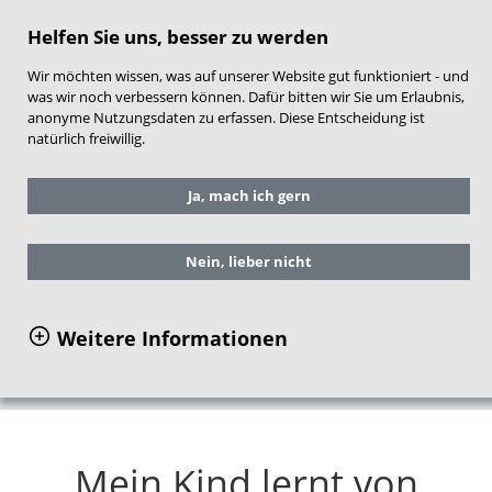
direkt zum Hauptinhalt springen
Helfen Sie uns, besser zu werden
Wir möchten wissen, was auf unserer Website gut funktioniert - und
was wir noch verbessern können. Dafür bitten wir Sie um Erlaubnis,
anonyme Nutzungsdaten zu erfassen. Diese Entscheidung ist
natürlich freiwillig.
Sie befinden sich hier:
Service
Ja, mach ich gern
Arbeitshilfen für die Praxis
NEST-Material für Frühe Hilfen
Inhalte und Aufbau
Nein, lieber nicht
Themenbereich Förderung einer sicheren
Bindung
Weitere Informationen
Mein Kind lernt von anderen Menschen
Mein Kind lernt von