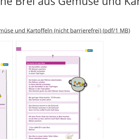
che Brei aus Gemüse und Kar
üse und Kartoffeln (nicht barrierefrei)
(
pdf
/
1 MB
)