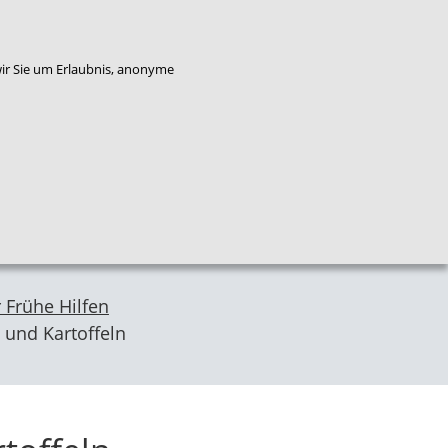
enkorb
Bestellung widerrufen
wir Sie um Erlaubnis, anonyme
Qualitäts
Plattform
Das
entwicklung
Service
Flucht
NZFH
Kinderschutz
 Frühe Hilfen
 und Kartoffeln