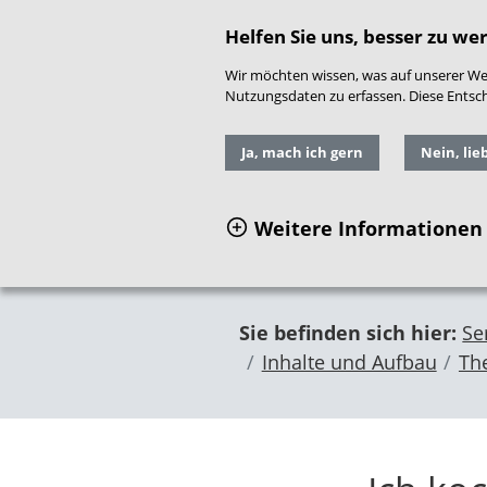
direkt zum Hauptinhalt springen
Readspeaker
|
Gebär
Helfen Sie uns, besser zu we
Wir möchten wissen, was auf unserer Web
Nutzungsdaten zu erfassen. Diese Entschei
Ja, mach ich gern
Nein, lie
Weitere Informationen
Sie befinden sich hier:
Se
Inhalte und Aufbau
Th