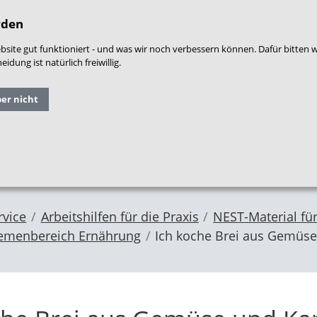
densprache
|
Leichte Sprache
|
Login
|
War
rden
site gut funktioniert - und was wir noch verbessern können. Dafür bitten 
dung ist natürlich freiwillig.
Grundlagen
Qualitäts
ber nicht
Forschung
und
entwicklung
im NZFH
Fachthemen
Frühe Hilfen
rvice
Arbeitshilfen für die Praxis
NEST-Material für
emenbereich Ernährung
Ich koche Brei aus Gemüse